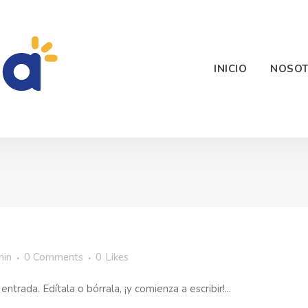
INICIO
NOSO
min
0 Comments
0
Likes
trada. Edítala o bórrala, ¡y comienza a escribir!...